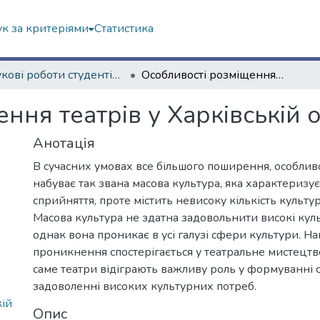
к за критеріями
Статистика
Наукові роботи студентів та аспірантів. Факультет геології, географіії, рекреації і туризму
Особливості розміщення театрів у Харківській області
ння театрів у Харківській о
Анотація
В сучасних умовах все більшого поширення, особлив
набуває так звана масова культура, яка характеризу
сприйняття, проте містить невисоку кількість культу
Масова культура не здатна задовольнити високі куль
однак вона проникає в усі галузі сфери культури. 
проникнення спостерігається у театральне мистецтво
саме театри відіграють важливу роль у формуванні с
задоволенні високих культурних потреб.
кій
Опис