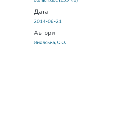
області.doc
(239 KB)
Дата
2014-06-21
Автори
Яновська, О.О.