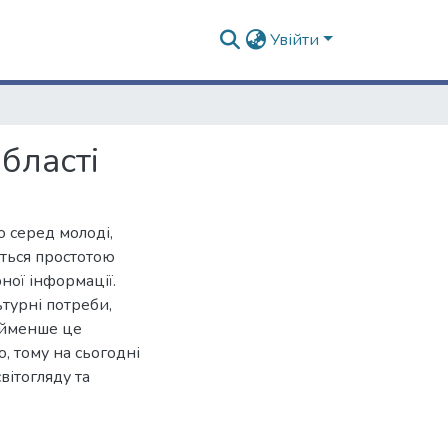
Увійти
бласті
о серед молоді,
ється простотою
рної інформації.
турні потреби,
Найменше це
, тому на сьогодні
вітогляду та