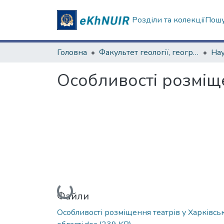
Розділи та колекції
Пошу
Головна
Факультет геології, географіії, рекреації і туризму
Особливості розміще
Вантажиться...
Файли
Особливості розміщення театрів у Харківсь