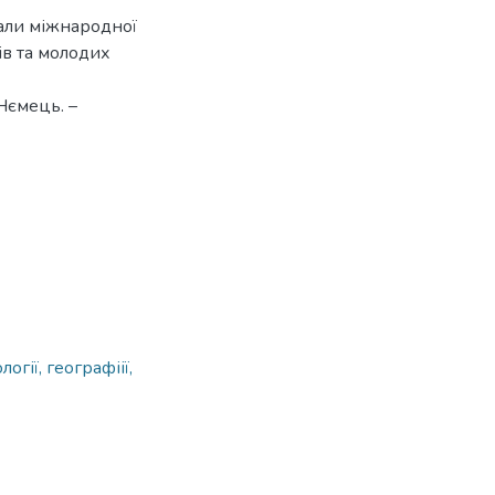
іали міжнародної
ів та молодих
 Нємець. –
огії, географіії,