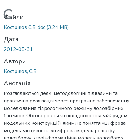
Вантажиться...
Файли
Костріков С.В..doc
(3,24 MB)
Дата
2012-05-31
Автори
Костріков, С.В.
Анотація
Розглядаються деякі методологічні підвалини та
практична реалізація через програмне забезпечення
моделювання гідрологічного режиму водозбірних
басейнів. Обговорюється співвідношення між рядом
модельних конструкцій, якими є поняття «цифрова
модель місцевості», «цифрова модель рельєфу
водозбору», «геоінформаційна модель водозбору».