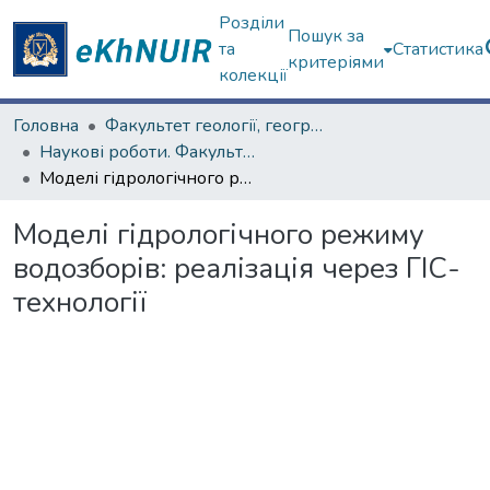
Розділи
Пошук за
та
Статистика
критеріями
колекції
Головна
Факультет геології, географіії, рекреації і туризму
Наукові роботи. Факультет геології, географіії, рекреації і туризму
Моделі гідрологічного режиму водозборів: реалізація через ГІС-технології
Моделі гідрологічного режиму
водозборів: реалізація через ГІС-
технології