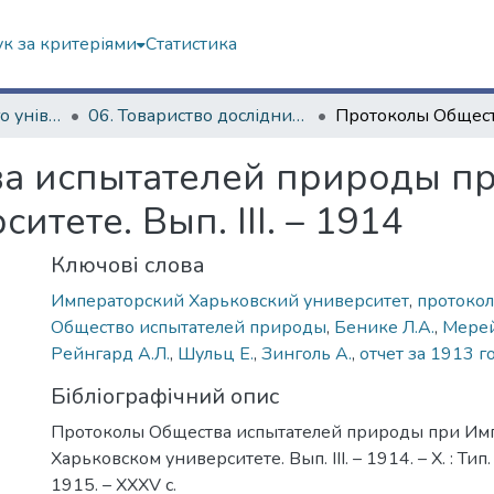
к за критеріями
Статистика
Історія Харківського університету
06. Товариство дослідників природи (1869-1930)
а испытателей природы п
тете. Вып. ІІІ. – 1914
Ключові слова
Императорский Харьковский университет
,
протокол
Общество испытателей природы
,
Бенике Л.А.
,
Мерей
Рейнгард А.Л.
,
Шульц Е.
,
Зинголь А.
,
отчет за 1913 г
Бібліографічний опис
Протоколы Общества испытателей природы при Им
Харьковском университете. Вып. ІІІ. – 1914. – Х. : Тип.
1915. – XXXV с.