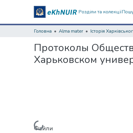
Розділи та колекції
Пошу
Головна
Alma mater
Протоколы Обществ
Харьковском универси
Файли