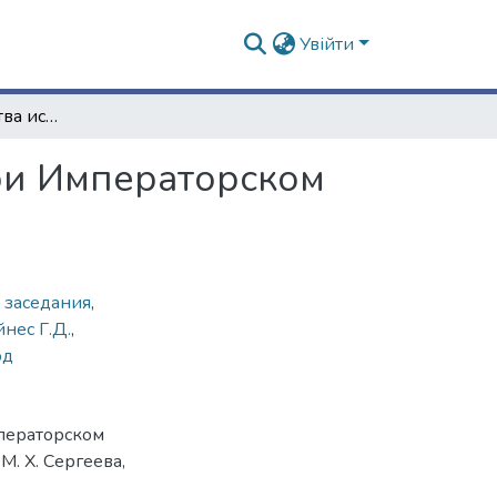
Увійти
Протоколы Общества испытателей природы при Императорском Харьковском университете. Вып. ІІІ. – 1914
ри Императорском
 заседания
,
нес Г.Д.
,
од
ператорском
 М. Х. Сергеева,