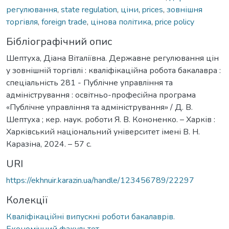
регулювання
,
state regulation
,
ціни
,
prices
,
зовнішня
торгівля
,
foreign trade
,
цінова політика
,
price policy
Бібліографічний опис
Шептуха, Діана Віталіївна. Державне регулювання цін
у зовнішній торгівлі : кваліфікаційна робота бакалавра :
спеціальність 281 - Публічне управління та
адміністрування : освітньо-професійна програма
«Публічне управління та адміністрування» / Д. В.
Шептуха ; кер. наук. роботи Я. В. Кононенко. – Харків :
Харківський національний університет імені В. Н.
Каразіна, 2024. – 57 с.
URI
https://ekhnuir.karazin.ua/handle/123456789/22297
Колекції
Кваліфікаційні випускні роботи бакалаврів.
Економічний факультет