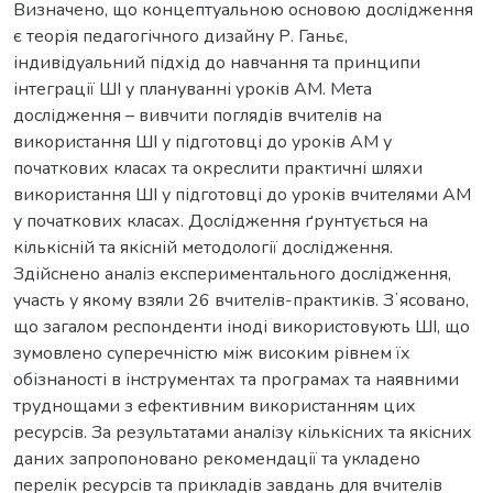
Визначено, що концептуальною основою дослідження
є теорія педагогічного дизайну Р. Ганьє,
індивідуальний підхід до навчання та принципи
інтеграції ШІ у плануванні уроків АМ. Мета
дослідження – вивчити поглядів вчителів на
використання ШІ у підготовці до уроків АМ у
початкових класах та окреслити практичні шляхи
використання ШІ у підготовці до уроків вчителями АМ
у початкових класах. Дослідження ґрунтується на
кількісній та якісній методології дослідження.
Здійснено аналіз експериментального дослідження,
участь у якому взяли 26 вчителів-практиків. Зʼясовано,
що загалом респонденти іноді використовують ШІ, що
зумовлено суперечністю між високим рівнем їх
обізнаності в інструментах та програмах та наявними
труднощами з ефективним використанням цих
ресурсів. За результатами аналізу кількісних та якісних
даних запропоновано рекомендації та укладено
перелік ресурсів та прикладів завдань для вчителів