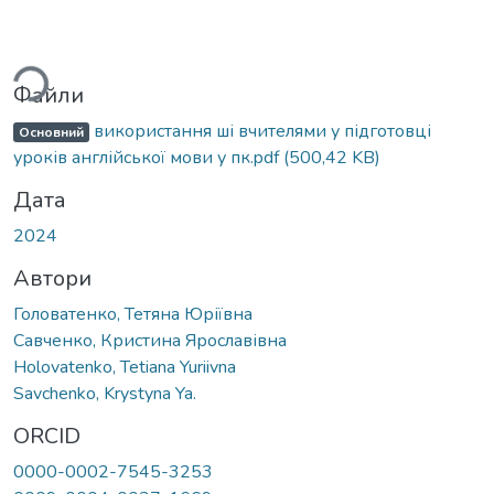
антажиться...
Файли
використання ші вчителями у підготовці
Основний
уроків англійської мови у пк.pdf
(500,42 KB)
Дата
2024
Автори
Головатенко, Тетяна Юріївна
Савченко, Кристина Ярославівна
Holovatenko, Tetiana Yuriivna
Savchenko, Krystyna Ya.
ORCID
0000-0002-7545-3253