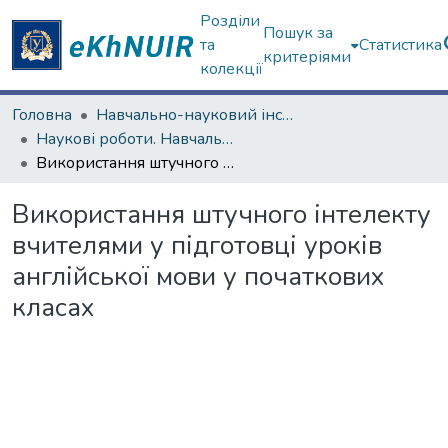
Розділи
Пошук за
та
Статистика
критеріями
колекції
Головна
Навчально-науковий інститут "Академія вчительства"
Наукові роботи. Навчально-науковий інститут "Академія вчительства"
Використання штучного інтелекту вчителями у підготовці уроків англійської мови у початкових класах
Використання штучного інтелекту
вчителями у підготовці уроків
англійської мови у початкових
класах