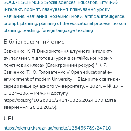
SOCIAL SCIENCES::Social sciences::Education
,
штучний
інтелект
,
промпт
,
планування
,
планування уроку
,
навчання
,
навчання іноземної мови
,
artificial intelligence
,
prompt
,
planning
,
planning of the educational process
,
lesson
planning
,
teaching
,
foreign language teaching
Бібліографічний опис
Савченко, К. Я. Використання штучного інтелекту
вчителями у підготовці уроків англійської мови у
початкових класах [Електронний ресурс] / К. Я.
Савченко, Т. Ю. Головатенко // Open educational e-
environment of modern University = Відкрите освітнє е-
середовище сучасного університету. – 2024. – № 17. –
С. 124–136. – Режим доступу:
https://doi.org/10.28925/2414-0325.2024.179 (дата
звернення: 25.12.2025).
URI
https://ekhnuir.karazin.ua/handle/123456789/24710