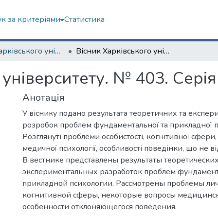
к за критеріями
Статистика
Вісник Харківського університету. Серія "Психологія"
Вісник Харківського університету. № 403. Серія Психологія
 університету. № 403. Сері
Анотація
У віснику подано результата теоретичних та експе
розробок проблем фундаментальної та прикладної пс
Розглянуті проблеми особистості, когнітивної сфери,
медичної психології, особливості поведінки, що не ві
В вестнике представлены результаты теоретических
экспериментальных разработок проблем фундамен
прикладной психологии. Рассмотрены проблемы лич
когнитивной сферы, некоторые вопросы медицинск
особенности отклоняющегося поведения.