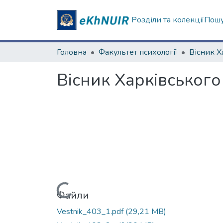
Розділи та колекції
Пошу
Головна
Факультет психології
Вісник Харківського
Вантажиться...
Файли
Vestnik_403_1.pdf
(29,21 MB)