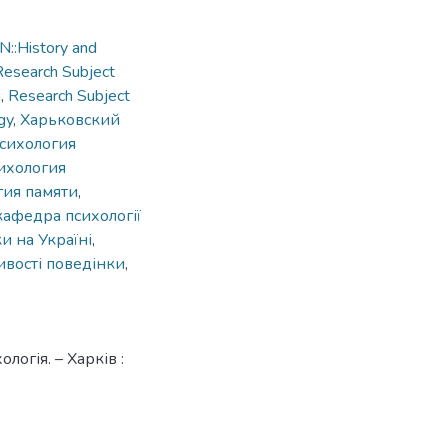
::History and
Research Subject
n
,
Research Subject
gy
,
Харьковский
сихология
ихология
гия памяти
,
кафедра психології
ки на Україні
,
ивості поведінки
,
логія. – Харків :