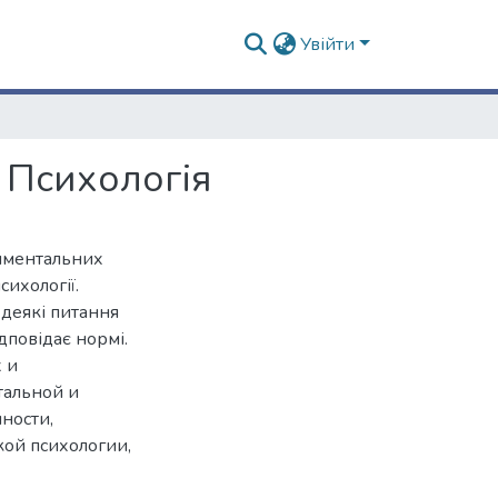
Увійти
я Психологія
риментальних
ихології.
 деякі питання
дповідає нормі.
 и
тальной и
ности,
ой психологии,