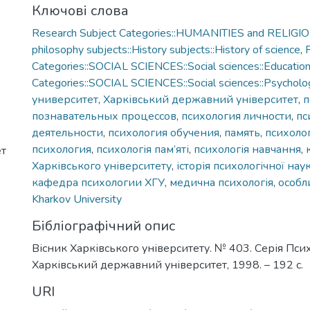
Ключові слова
Research Subject Categories::HUMANITIES and RELIGION
philosophy subjects::History subjects::History of science
,
Categories::SOCIAL SCIENCES::Social sciences::Educatio
Categories::SOCIAL SCIENCES::Social sciences::Psycholo
университет
,
Харківський державний університет
,
п
познавательных процессов
,
психология личности
,
пс
деятельности
,
психология обучения
,
память
,
психоло
психология
,
психологія пам’яті
,
психологія навчання
,
ет
Харківського університету
,
історія психологічної нау
кафедра психологии ХГУ
,
медична психологія
,
особл
Kharkov University
Бібліографічний опис
Вісник Харківського університету. № 403. Серія Психо
Харківський державний університет, 1998. – 192 с.
URI