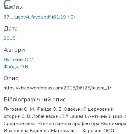
Вантажиться...
Файли
37__lugovyi_fayda.pdf
(61,19 KB)
Дата
2015
Автори
Луговий, О.М.
Файда, О.В.
Опис
https://khiao.wordpress.com/2015/06/25/laurea_1/
Бібліографічний опис
Луговий О. М., Файда О. В. Одеський церковний
історик С. В. Лобачевський // Laurea I. Античный мир и
Средние века: Чтения памяти профессора Владимира
Ивановича Кадеева. Материалы. – Харьков: ООО