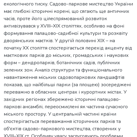
екологічного тиску. Садово-паркове мистецтво України
має глибокі історичні корені, що сягають ще античних
часів, проте його цілеспрямований розвиток
активізувався у XVIII–XIX століттях, особливо на фоні
формування палацово-садибної культури та розквіту
дворянських маєтків. У другій половині ХІХ – на
початку ХХ століття спостерігається перехід акценту від
маєткових парків до міських, громадських і наукових
форм – дендропарків, ботанічних садів, публічних
зелених зон. Аналіз структури та функціонального
навантаження міських садовопаркових ландшафтів
показав, що найбільші парки (за площею) зосереджені
переважно в обласних центрах і курортних містах. У
західних регіонах збережено історичні палацово-
паркові ансамблі, переосмислені як частина сучасного
міського простору. У центральній частині країни
спостерігається переважання історичних парків та
об'єктів садово-паркового мистецтва, створених у
XVIII–XIX ст. Особливу увагу заслуговують проблеми