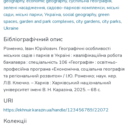
geography, economic geography
,
суспільна географія
,
зелені насадження
,
садово-паркові комплекси
,
міські
сади
,
міські парки
,
Україна
,
social geography
,
green
spaces
,
garden and park complexes
,
city gardens
,
city parks
,
Ukraine
Бібліографічний опис
Роменко, Іван Юрійович. Географічні особливості
міських садів і парків в Україні : кваліфікаційна робота
бакалавра : спеціальність 106 «Географія» : освітньо-
професійна програма «Економічна, соціальна географія
та регіональний розвиток» / І.Ю. Роменко; наук. кер.
Л.В. Ключко. – Харків : Харківський національний
університет імені В. Н. Каразіна, 2025. – 68 с.
URI
https://ekhnuir.karazin.ua/handle/123456789/22072
Колекції