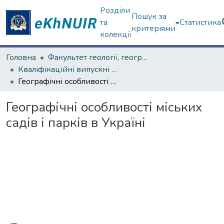
Розділи
Пошук за
та
Статистика
критеріями
колекції
Головна
Факультет геології, географіії, рекреації і туризму
Кваліфікаційні випускні роботи бакалаврів. Факультет геології, географіії, рекреації і туризму
Географічні особливості міських садів і парків в Україні
Географічні особливості міських
садів і парків в Україні
антажиться...