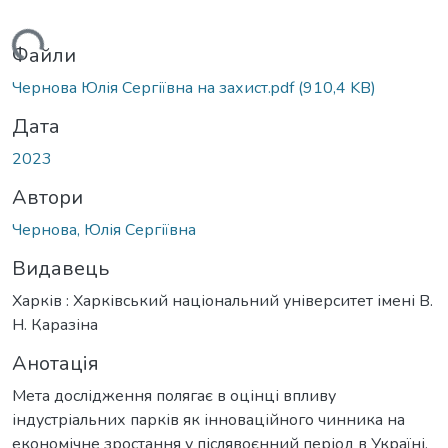
иться...
Файли
Чернова Юлія Сергіївна на захист.pdf
(910,4 KB)
Дата
2023
Автори
Чернова, Юлія Сергіївна
Видавець
Харків : Харківський національний університет імені В.
Н. Каразіна
Анотація
Мета дослідження полягає в оцінці впливу
індустріальних парків як інноваційного чинника на
економічне зростання у післявоєнний період в Україні.