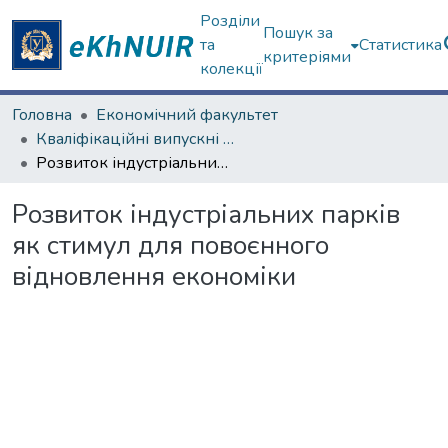
Розділи
Пошук за
та
Статистика
критеріями
колекції
Головна
Економічний факультет
Кваліфікаційні випускні роботи бакалаврів. Економічний факультет
Розвиток індустріальних парків як стимул для повоєнного відновлення економіки
Розвиток індустріальних парків
як стимул для повоєнного
відновлення економіки