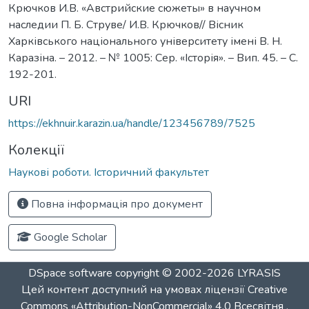
Крючков И.В. «Австрийские сюжеты» в научном
наследии П. Б. Струве/ И.В. Крючков// Вісник
Харківського національного університету імені В. Н.
Каразіна. – 2012. – № 1005: Сер. «Історія». – Вип. 45. – С.
192-201.
URI
https://ekhnuir.karazin.ua/handle/123456789/7525
Колекції
Наукові роботи. Історичний факультет
Повна інформація про документ
Google Scholar
DSpace software
copyright © 2002-2026
LYRASIS
Цей контент доступний на умовах ліцензії
Creative
Commons «Attribution-NonCommercial» 4.0 Всесвітня
.