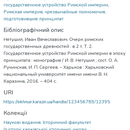
государственное устройство Римской империи
,
Римская империя
,
чрезвычайные полномочия,
подготовившие принципат
Бібліографічний опис
Нетушил, Иван Вячеславович. Очерк римских
государственных древностей : в 2 т. Т. 2.
Государственное устройство Римской империи в эпоху
принципата : монография / И. В. Нетушил ; сост. О. А.
Ручинская, И. П. Сергеев. – Харьков : Харьковский
национальный университет имени имени В. Н.
Каразина, 2016. – 404 с.
URI
https://ekhnuir.karazin.ua/handle/123456789/12395
Колекції
Наукові видання. Історичний факультет
Із історії харківської історичної школи