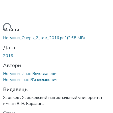
житься...
Файли
Нетушил_Очерк_2_том_2016.pdf
(2,68 MB)
Дата
2016
Автори
Нетушил, Иван Вячеславович
Нетушил, Іван В'ячеславович
Видавець
Харьков : Харьковский национальный университет
имени В. Н. Каразина