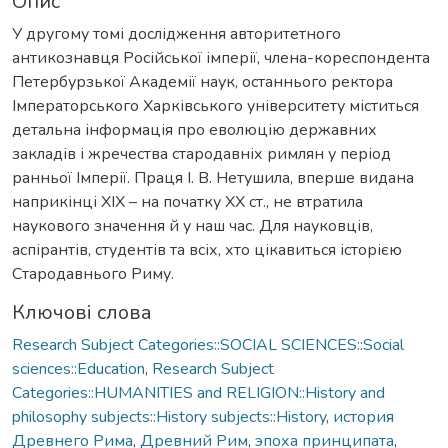
Опис
У другому томі дослідження авторитетного
антикознавця Російської імперії, члена-кореспондента
Петербурзької Академії наук, останнього ректора
Імператорського Харківського університету міститься
детальна інформація про еволюцію державних
закладів і жречества стародавніх римлян у період
ранньої Імперії. Праця І. В. Нетушила, вперше видана
наприкінці XIX – на початку ХХ ст., не втратила
наукового значення й у наш час. Для науковців,
аспірантів, студентів та всіх, хто цікавиться історією
Стародавнього Риму.
Ключові слова
Research Subject Categories::SOCIAL SCIENCES::Social
sciences::Education
,
Research Subject
Categories::HUMANITIES and RELIGION::History and
philosophy subjects::History subjects::History
,
история
Древнего Рима
,
Древний Рим
,
эпоха принципата
,