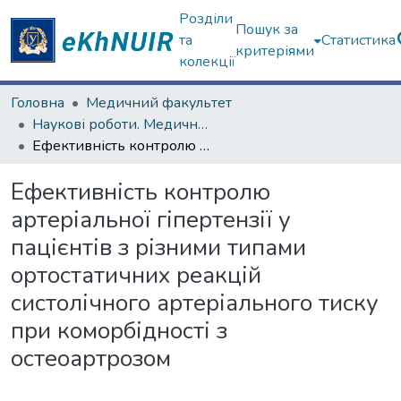
Розділи
Пошук за
та
Статистика
критеріями
колекції
Головна
Медичний факультет
Наукові роботи. Медичний факультет
Ефективність контролю артеріальної гіпертензії у пацієнтів з різними типами ортостатичних реакцій систолічного артеріального тиску при коморбідності з остеоартрозом
Ефективність контролю
артеріальної гіпертензії у
пацієнтів з різними типами
ортостатичних реакцій
систолічного артеріального тиску
при коморбідності з
остеоартрозом