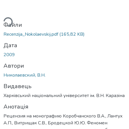
ься...
Файли
Recenzija_Nokolaevskij.pdf
(165,82 KB)
Дата
2009
Автори
Николаевский, В.Н.
Видавець
Харкiвський нацiональний унiверситет iм. В.Н. Каразiна
Анотація
Рецензия на монографию Коробчанского В.А., Лантух
А.П., Витрищак С.В., Бродецкой Ю.Ю. Феномен