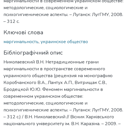
маргинальности в современном украинском обществе:
методологические, социологические и
психогигиенические аспекты. – Луганск: ЛугГМУ, 2008.
– 312 с.
Ключові слова
маргинальность
,
украинское общество
Бібліографічний опис
Николаевский В.Н. Нетрадиционные грани
маргинальности в пространстве современного
украинского общества (рецензия на монографию
Коробчанского В.А., Лантух А.П., Витрищак С.В.,
Бродецкой Ю.Ю. Феномен маргинальности в
современном украинском обществе:
методологические, социологические и
психогигиенические аспекты. – Луганск: ЛугГМУ, 2008.
– 312 с.) / В.Н. Николаевский // Вiсник Харкiвського
нацiонального унiверситету iм. В.Н. Каразiна. – 2009. –