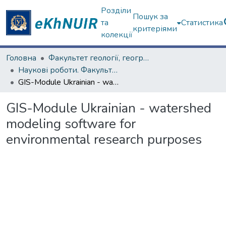
Розділи
Пошук за
та
Статистика
критеріями
колекції
Головна
Факультет геології, географіії, рекреації і туризму
Наукові роботи. Факультет геології, географіії, рекреації і туризму
GIS-Module Ukrainian - watershed modeling software for environmental research purposes
GIS-Module Ukrainian - watershed
modeling software for
environmental research purposes