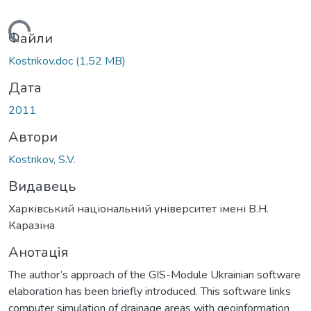
антажиться...
Файли
Kostrikov.doc
(1,52 MB)
Дата
2011
Автори
Kostrikov, S.V.
Видавець
Харківський національний університет імені В.Н.
Каразіна
Анотація
The author’s approach of the GIS-Module Ukrainian software
elaboration has been briefly introduced. This software links
computer simulation of drainage areas with geoinformation