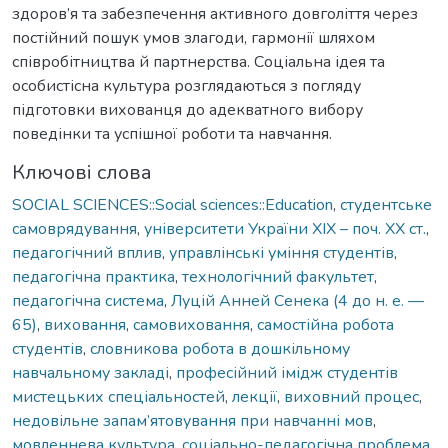
здоров’я та забезпечення активного довголіття через
постійний пошук умов злагоди, гармонії шляхом
співробітництва й партнерства. Соціальна ідея та
особистісна культура розглядаються з погляду
підготовки вихованця до адекватного вибору
поведінки та успішної роботи та навчання.
Ключові слова
SOCIAL SCIENCES::Social sciences::Education
,
студентське
самоврядування
,
університети України XIX – поч. XX ст.
,
педагогічний вплив
,
управлінські уміння студентів
,
педагогічна практика
,
технологічний факультет
,
педагогічна система
,
Луцій Анней Сенека (4 до н. е. —
65)
,
виховання
,
самовиховання
,
самостійна робота
студентів
,
словникова робота в дошкільному
навчальному закладі
,
професійний імідж студентів
мистецьких спеціальностей
,
лекції
,
виховний процес
,
недовільне запам’ятовування при навчанні мов
,
мовленнева культура
,
соціально-педагогічна проблема
,