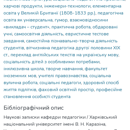
харчові продукти
,
інженери-технологи
,
елементарна
освіта у Великій Британії (1808-1833 рр.)
,
педагогічна
освіта як універсальна
,
гумор
,
взаємовідносини
«викладач – студент»
,
практична робота
,
обдаровані
учні
,
самоосвітня діяльність
,
евристичне тестове
завдання
,
самостійна пізнавально-творча діяльність
студентів
,
вітчизняна педагогіка другої половини XIX
ст.
,
переклад англійських текстів на українську мову
,
соціальність дітей з особливими потребами
,
інклюзивна школа
,
творче навчання
,
факультет
іноземних мов
,
учителі правознавства
,
соціальна
вулична робота
,
соціальні педагоги
,
здоровий спосіб
життя підлітків
,
фаховий освітній простір
,
професійне
становлення особисті студента
Бібліографічний опис
Наукові записки кафедри педагогіки / Харківський
національний університет імені В. Н. Каразіна,