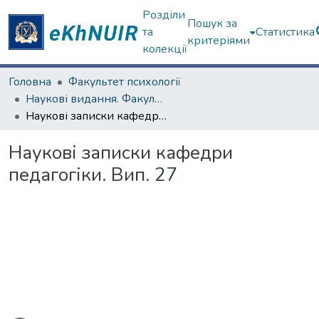
Розділи
Пошук за
та
Статистика
критеріями
колекції
Головна
Факультет психології
Наукові видання. Факультет психології
Наукові записки кафедри педагогіки. Вип. 27
Наукові записки кафедри
педагогіки. Вип. 27
ься...