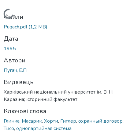
Вантажиться...
Файли
Pugach.pdf
(1,2 MB)
Дата
1995
Автори
Пугач, Е.П.
Видавець
Харківський національний університет ім. В. Н.
Каразіна; історичний факультет
Ключові слова
Глинка
,
Масарик
,
Хорти
,
Гитлер
,
охранный договор
,
Тисо
,
однопартийная система