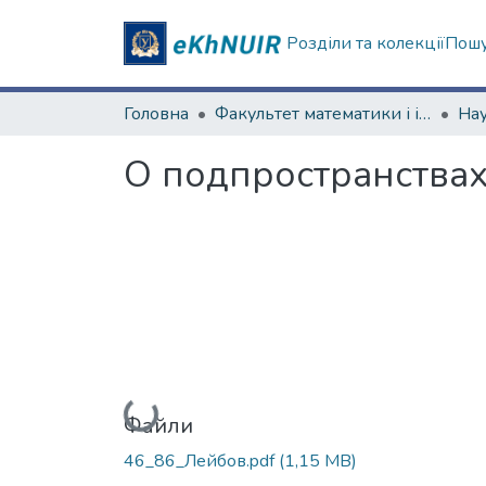
Розділи та колекції
Пошу
Головна
Факультет математики і інформатики
О подпространства
Вантажиться...
Файли
46_86_Лейбов.pdf
(1,15 MB)