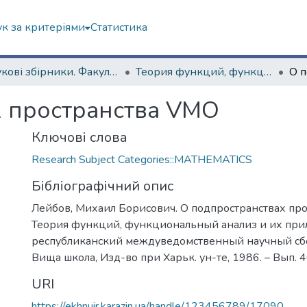
к за критеріями
Статистика
Наукові збірники. Факультет математики і інформатики
Теория функций, функциональный анализ и их приложения (1965–1985 гг.)
х пространства VMO
Ключові слова
Research Subject Categories::MATHEMATICS
Бібліографічний опис
Лейбов, Михаил Борисович. О подпространствах про
Теория функций, функциональный анализ и их при
республиканский междуведомственный научный сбор
Вища школа, Изд-во при Харьк. ун-те, 1986. – Вып. 46
URI
https://ekhnuir.karazin.ua/handle/123456789/17090