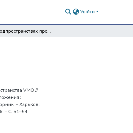
Увійти
О подпространствах пространства VMO
странства VMO //
ложения :
ник. – Харьков :
. – С. 51–54.