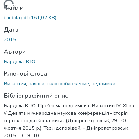
Вантажиться...
Файли
bardola.pdf
(181,02 KB)
Дата
2015
Автори
Бардола, К.Ю.
Ключові слова
Византия
,
налоги
,
налогообложение
,
недоимки
Бібліографічний опис
Бардола К. Ю. Проблема недоимок в Византии IV–XI вв.
// Дев’ята міжнародна наукова конференція «Історія
торгівлі, податків та мита» (Дніпропетровськ, 29–30
жовтня 2015 р.). Тези доповідей. – Дніпропетровськ,
2015. – С. 9–10.