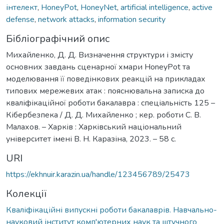
інтелект
,
HoneyPot
,
HoneyNet
,
artificial intelligence
,
active
defense
,
network attacks
,
information security
Бібліографічний опис
Михайленко, Д. Д. Визначення структури і змісту
основних завдань сценарної хмари НoneyРot та
моделювання її поведінкових реакцій на прикладах
типових мережевих атак : пояснювальна записка до
кваліфікаційної роботи бакалавра : спеціальність 125 –
Кібербезпека / Д. Д. Михайленко ; кер. роботи С. В.
Малахов. – Харків : Харківський національний
університет імені В. Н. Каразіна, 2023. – 58 с.
URI
https://ekhnuir.karazin.ua/handle/123456789/25473
Колекції
Кваліфікаційні випускні роботи бакалаврів. Навчально-
науковий інститут комп'ютерних наук та штучного