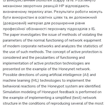
із використанням бібліотек scappy та re. Розглянуто
механізми зворотних реакцій НР відповідають
визначеному переліку атак. Результати роботи можуть
бути використані в освітніх цілях та, як допоміжний
(довідковий) матеріал для розширення рівня
професійної обізнаності персоналу підрозділів з ІБ.
The paper investigates the issue of methods of violating the
parameters of the normal functioning of network equipment
of modern corporate networks and analyzes the statistics of
the use of such methods. The concept of active protection is
considered and the peculiarities of functioning and
implementation of active protection technologies are
presented on the example of the Honeynet network.
Possible directions of using artificial intelligence (AI) and
machine learning (ML) technologies to implement the
behavioral reactions of the Honeypot system are identified.
Simulation modeling of Honeypot feedback is performed on
the example of implementing a simplified (test) network
structure in the conditions of reproducing several of the most