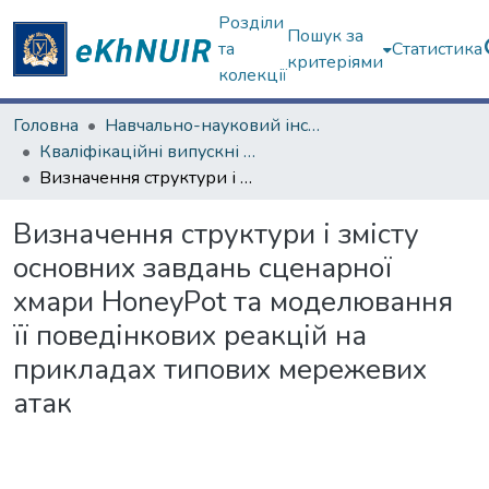
Розділи
Пошук за
та
Статистика
критеріями
колекції
Головна
Навчально-науковий інститут комп'ютерних наук та штучного інтелекту
Кваліфікаційні випускні роботи бакалаврів. Навчально-науковий інститут комп'ютерних наук та штучного інтелекту
Визначення структури і змісту основних завдань сценарної хмари НoneyРot та моделювання її поведінкових реакцій на прикладах типових мережевих атак
Визначення структури і змісту
основних завдань сценарної
хмари НoneyРot та моделювання
її поведінкових реакцій на
прикладах типових мережевих
атак