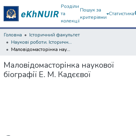
Розділи
Пошук за
та
Статистика
критеріями
колекції
Головна
Історичний факультет
Наукові роботи. Історичний факультет
Маловідомасторінка наукової біографії Е. М. Кадєєвої
Маловідомасторінка наукової
біографії Е. М. Кадєєвої