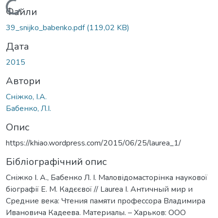
Вантажиться...
Файли
39_snijko_babenko.pdf
(119,02 KB)
Дата
2015
Автори
Сніжко, І.А.
Бабенко, Л.І.
Опис
https://khiao.wordpress.com/2015/06/25/laurea_1/
Бібліографічний опис
Сніжко І. А., Бабенко Л. І. Маловідомасторінка наукової
біографії Е. М. Кадєєвої // Laurea I. Античный мир и
Средние века: Чтения памяти профессора Владимира
Ивановича Кадеева. Материалы. – Харьков: ООО