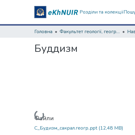
Розділи та колекції
Пошу
Головна
Факультет геології, географіії, рекреації і туризму
Буддизм
Вантажиться...
Файли
С_Будизм_сакрал.геогр..ppt
(12,48 MB)