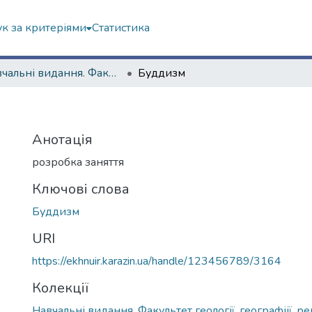
к за критеріями
Статистика
Навчальні видання. Факультет геології, географіії, рекреації і туризму
Буддизм
Анотація
розробка заняття
Ключові слова
Буддизм
URI
https://ekhnuir.karazin.ua/handle/123456789/3164
Колекції
Навчальні видання. Факультет геології, географіії, ре