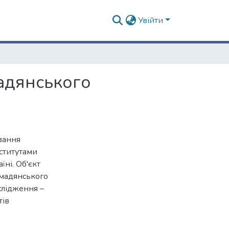
Увійти
мадянського
вання
ститутами
їні. Об'єкт
омадянського
слідження –
тів