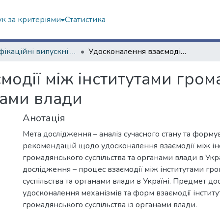
к за критеріями
Статистика
Кваліфікаційні випускні роботи бакалаврів. Економічний факультет
Удосконалення взаємодії між інститутами громадянського суспільства та органами влади
модії між інститутами гро
нами влади
Анотація
Мета дослідження – аналіз сучасного стану та форму
рекомендацій щодо удосконалення взаємодії між ін
громадянського суспільства та органами влади в Укра
дослідження – процес взаємодії між інститутами гр
суспільства та органами влади в Україні. Предмет до
удосконалення механізмів та форм взаємодії інститу
громадянського суспільства із органами влади.