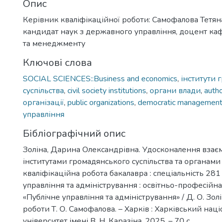
Опис
Керівник кваліфікаційної роботи: Самофалова Тетян
кандидат наук з державного управління, доцент к
та менеджменту
Ключові слова
SOCIAL SCIENCES::Business and economics
,
інститути 
суспільства
,
civil society institutions
,
органи влади
,
autho
організації
,
public organizations
,
democratic managemen
управління
Бібліографічний опис
Золіна, Дарина Олександрівна. Удосконалення взаєм
інститутами громадянського суспільства та органами 
кваліфікаційна робота бакалавра : спеціальність 281
управління та адміністрування : освітньо-професійн
«Публічне управління та адміністрування» / Д. О. Золін
роботи Т. О. Самофалова. – Харків : Харківський нац
університет імені В. Н. Каразіна, 2025. – 70 с.