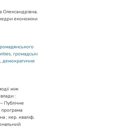
а Олександрівна,
афедри економіки
громадянського
rities
,
громадські
t
,
демократичне
одії між
влади :
 – Публічне
а програма
а ; кер. кваліф.
іональний