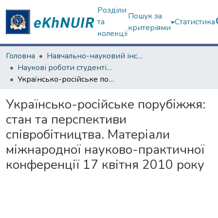
Розділи
Пошук за
та
Статистика
критеріями
колекції
Головна
Навчально-науковий інститут "Каразінський інститут міжнародних відносин та туристичного бізнесу"
Наукові роботи студентів та аспірантів. Навчально-науковий інститут "Каразінський інститут міжнародних відносин та туристичного бізнесу"
Українсько-російське порубіжжя: стан та перспективи співробітництва. Матеріали міжнародної науково-практичної конференції 17 квітня 2010 року
Українсько-російське порубіжжя:
стан та перспективи
співробітництва. Матеріали
міжнародної науково-практичної
конференції 17 квітня 2010 року