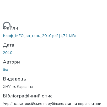
антажиться...
Файли
Конф_МЕО_кв_тень_2010.pdf
(1,71 MB)
Дата
2010
Автори
б/а
Видавець
ХНУ ім. Каразіна
Бібліографічний опис
Українсько-російське порубіжжя: стан та перспективи