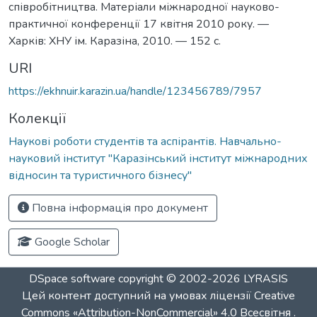
співробітництва. Матеріали міжнародної науково-
практичної конференції 17 квітня 2010 року. —
Харків: ХНУ ім. Каразіна, 2010. — 152 с.
URI
https://ekhnuir.karazin.ua/handle/123456789/7957
Колекції
Наукові роботи студентів та аспірантів. Навчально-
науковий інститут "Каразінський інститут міжнародних
відносин та туристичного бізнесу"
Повна інформація про документ
Google Scholar
DSpace software
copyright © 2002-2026
LYRASIS
Цей контент доступний на умовах ліцензії
Creative
Commons «Attribution-NonCommercial» 4.0 Всесвітня
.