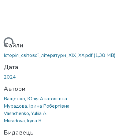
ься...
Файли
Історія_світової_літератури_ХІХ_ХХ.pdf
(1,38 MB)
Дата
2024
Автори
Ващенко, Юлія Анатоліївна
Мурадова, Ірина Робертівна
Vashchenko, Yuliia A.
Muradova, Iryna R.
Видавець