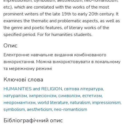
impressionism, symbolism, aestheticism, neo-romanticism,
etc.), which are correlated with the works of the most
prominent writers of the late 19th to early 20th century. It
examines the thematic and problematic aspects, as well as
the genre and poetic features, of literary works of the
specified period. For for humanities students.
Опис
Електронне навчальне видання комбінованого
використання. Можна використовувати в локальному
та мережному режимі
Ключові слова
HUMANITIES and RELIGION
,
світова література
,
натуралізм
,
імпресіонізм
,
символізм
,
естетизм
,
неоромантизм
,
world literature
,
naturalism
,
impressionism
,
symbolism
,
aestheticism
,
neo-romanticism
Бібліографічний опис