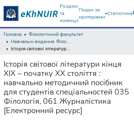
Розділи
Пошук за
та
Статистика
критеріями
колекції
Головна
Філологічний факультет
Навчальні видання. Філологічний факультет
Історія світової літератури кінця ХІХ – початку ХХ століття : навчально методичний посібник для студентів спеціальностей 035 Філологія, 061 Журналістика [Електронний ресурс]
Історія світової літератури кінця
ХІХ – початку ХХ століття :
навчально методичний посібник
для студентів спеціальностей 035
Філологія, 061 Журналістика
[Електронний ресурс]