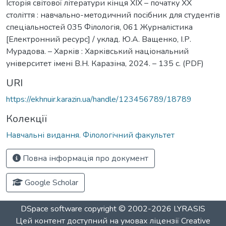
Історія світової літератури кінця ХІХ – початку ХХ
століття : навчально-методичний посібник для студентів
спеціальностей 035 Філологія, 061 Журналістика
[Електронний ресурс] / уклад. Ю.А. Ващенко, І.Р.
Мурадова. – Харків : Харківський національний
університет імені В.Н. Каразіна, 2024. – 135 с. (PDF)
URI
https://ekhnuir.karazin.ua/handle/123456789/18789
Колекції
Навчальні видання. Філологічний факультет
Повна інформація про документ
Google Scholar
DSpace software
copyright © 2002-2026
LYRASIS
Цей контент доступний на умовах ліцензії
Creative