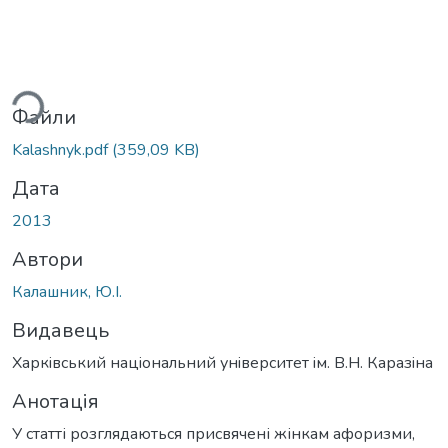
ься...
Файли
Kalashnyk.pdf
(359,09 KB)
Дата
2013
Автори
Калашник, Ю.І.
Видавець
Харкiвський нацiональний унiверситет iм. В.Н. Каразiна
Анотація
У статті розглядаються присвячені жінкам афоризми,