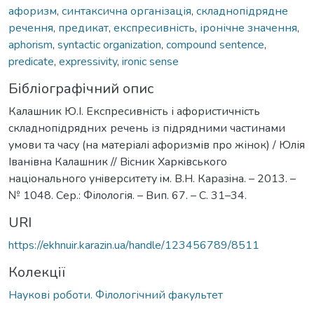
афоризм
,
синтаксична організація
,
складнопідрядне
речення
,
предикат
,
експресивність
,
іронічне значення
,
aphorism
,
syntactic organization
,
compound sentence
,
predicate
,
expressivity
,
ironic sense
Бібліографічний опис
Калашник Ю.І. Експресивність і афористичність
складнопідрядних речень із підрядними частинами
умови та часу (на матеріалі афоризмів про жінок) / Юлія
Іванівна Калашник // Вiсник Харкiвського
нацiонального унiверситету iм. В.Н. Каразiна. – 2013. –
№ 1048. Сер.: Філологія. – Вип. 67. – С. 31–34.
URI
https://ekhnuir.karazin.ua/handle/123456789/8511
Колекції
Наукові роботи. Філологічний факультет