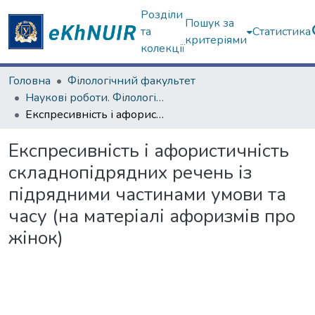
Розділи
Пошук за
та
Статистика
критеріями
колекції
Головна
Філологічний факультет
Наукові роботи. Філологічний факультет
Експресивність і афористичність складнопідрядних речень із підрядними частинами умови та часу (на матеріалі афоризмів про жінок)
Експресивність і афористичність
складнопідрядних речень із
підрядними частинами умови та
часу (на матеріалі афоризмів про
жінок)