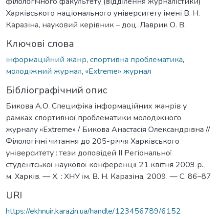
філологічного факультету (відділення журналістики)
Харківського національного університету імені В. Н.
Каразіна, науковий керівник – доц. Лаврик О. В.
Ключові слова
інформаційний жанр
,
спортивна проблематика
,
молодіжний журнал
,
«Extreme» журнал
Бібліографічний опис
Бикова А.О. Специфіка інформаційних жанрів у
рамках спортивної проблематики молодіжного
журналу «Extreme» / Бикова Анастасія Олександрівна //
Філологічні читання до 205-річчя Харківського
університету : тези доповідей ІІ Регіональної
студентської наукової конференції 21 квітня 2009 р.,
м. Харків. — Х. : ХНУ ім. В. Н. Каразіна, 2009. — С. 86–87
URI
https://ekhnuir.karazin.ua/handle/123456789/6152