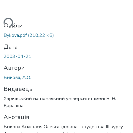
ься...
Файли
Bykova.pdf
(218,22 KB)
Дата
2009-04-21
Автори
Бикова, А.О.
Видавець
Харківський національний університет імені В. Н.
Каразіна
Анотація
Бикова Анастасія Олександрівна – студентка III курсу