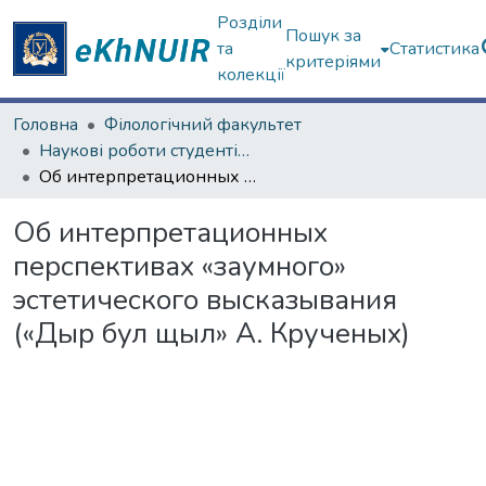
Розділи
Пошук за
та
Статистика
критеріями
колекції
Головна
Філологічний факультет
Наукові роботи студентів та аспірантів. Філологічний факультет
Об интерпретационных перспективах «заумного» эстетического высказывания («Дыр бул щыл» А. Крученых)
Об интерпретационных
перспективах «заумного»
эстетического высказывания
(«Дыр бул щыл» А. Крученых)