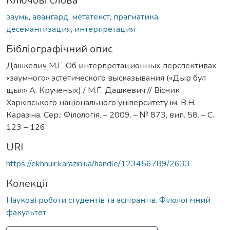
Ключові слова
заумь
,
авангард
,
метатекст
,
прагматика
,
десемантизация
,
интерпретация
Бібліографічний опис
Дашкевич М.Г. Об интерпретационных перспективах
«заумного» эстетического высказывания («Дыр бул
щыл» А. Крученых) / М.Г. Дашкевич // Вiсник
Харкiвського нацiонального унiверситету iм. В.Н.
Каразiна. Сер.: Філологія. – 2009. – № 873, вип. 58. – С.
123 – 126
URI
https://ekhnuir.karazin.ua/handle/123456789/2633
Колекції
Наукові роботи студентів та аспірантів. Філологічний
факультет