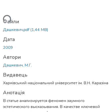
ься...
Файли
Дашкевич.pdf
(1,44 MB)
Дата
2009
Автори
Дашкевич, М.Г.
Видавець
Харкiвський нацiональний унiверситет iм. В.Н. Каразiна
Анотація
В статье анализируется феномен заумного
эстетического высказывания. В качестве ключевой