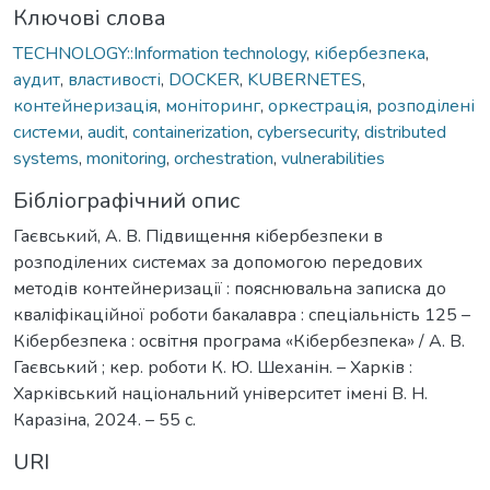
Ключові слова
TECHNOLOGY::Information technology
,
кібербезпека
,
аудит
,
властивості
,
DOCKER
,
KUBERNETES
,
контейнеризація
,
моніторинг
,
оркестрація
,
розподілені
системи
,
audit
,
containerization
,
cybersecurity
,
distributed
systems
,
monitoring
,
orchestration
,
vulnerabilities
Бібліографічний опис
Гаєвський, А. В. Підвищення кібербезпеки в
розподілених системах за допомогою передових
методів контейнеризації : пояснювальна записка до
кваліфікаційної роботи бакалавра : спеціальність 125 –
Кібербезпека : освітня програма «Кібербезпека» / А. В.
Гаєвський ; кер. роботи К. Ю. Шеханін. – Харків :
Харківський національний університет імені В. Н.
Каразіна, 2024. – 55 с.
URI