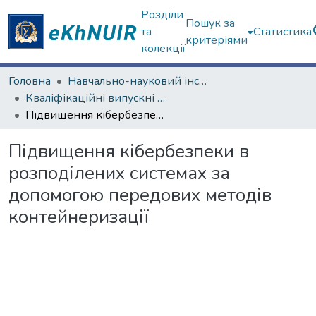
Розділи
Пошук за
та
Статистика
критеріями
колекції
Головна
Навчально-науковий інститут комп'ютерних наук та штучного інтелекту
Кваліфікаційні випускні роботи бакалаврів. Навчально-науковий інститут комп'ютерних наук та штучного інтелекту
Підвищення кібербезпеки в розподілених системах за допомогою передових методів контейнеризації
Підвищення кібербезпеки в
розподілених системах за
допомогою передових методів
контейнеризації