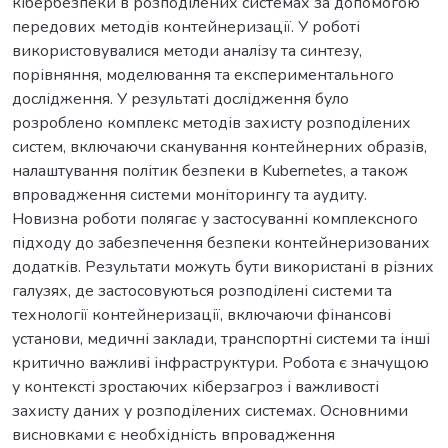
кібербезпеки в розподілених системах за допомогою
передових методів контейнеризації. У роботі
використовувалися методи аналізу та синтезу,
порівняння, моделювання та експериментального
дослідження. У результаті дослідження було
розроблено комплекс методів захисту розподілених
систем, включаючи сканування контейнерних образів,
налаштування політик безпеки в Kubernetes, а також
впровадження системи моніторингу та аудиту.
Новизна роботи полягає у застосуванні комплексного
підходу до забезпечення безпеки контейнеризованих
додатків. Результати можуть бути використані в різних
галузях, де застосовуються розподілені системи та
технології контейнеризації, включаючи фінансові
установи, медичні заклади, транспортні системи та інші
критично важливі інфраструктури. Робота є значущою
у контексті зростаючих кіберзагроз і важливості
захисту даних у розподілених системах. Основними
висновками є необхідність впровадження