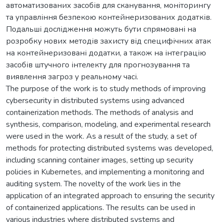
автоматизованих засобів для сканування, моніторингу
та управління безпекою контейнеризованих додатків.
Подальші дослідження можуть бути спрямовані на
розробку нових методів захисту від специфічних атак
на контейнеризовані додатки, а також на інтеграцію
засобів штучного інтелекту для прогнозування та
виявлення загроз у реальному часі.
The purpose of the work is to study methods of improving
cybersecurity in distributed systems using advanced
containerization methods. The methods of analysis and
synthesis, comparison, modeling, and experimental research
were used in the work. As a result of the study, a set of
methods for protecting distributed systems was developed,
including scanning container images, setting up security
policies in Kubernetes, and implementing a monitoring and
auditing system. The novelty of the work lies in the
application of an integrated approach to ensuring the security
of containerized applications. The results can be used in
various industries where distributed systems and