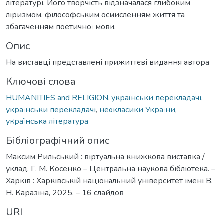
літературі. Його творчість відзначалася глибоким
ліризмом, філософським осмисленням життя та
збагаченням поетичної мови.
Опис
На виставці представлені прижиттєві видання автора
Ключові слова
HUMANITIES and RELIGION
,
українськи перекладачі
,
українськи перекладачі
,
неокласики України
,
українська література
Бібліографічний опис
Максим Рильський : віртуальна книжкова виставка /
уклад. Г. М. Косенко – Центральна наукова бібліотека. –
Харків : Харківській національний університет імені В.
Н. Каразіна, 2025. – 16 слайдов
URI