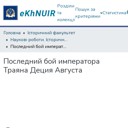
Розділи
Пошук за
та
Статистика
критеріями
колекції
Головна
Історичний факультет
Наукові роботи. Історичний факультет
Последний бой императора Траяна Деция Августа
Последний бой императора
Траяна Деция Августа