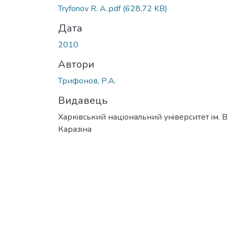
Tryfonov R. A..pdf
(628,72 KB)
Дата
2010
Автори
Трифонов, Р.А.
Видавець
Харкiвський нацiональний унiверситет iм. В
Каразiна