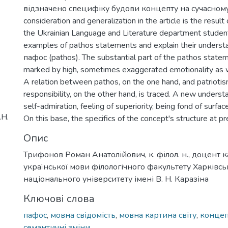
відзначено специфіку будови концепту на сучасному е
consideration and generalization in the article is the resul
the Ukrainian Language and Literature department studen
examples of pathos statements and explain their underst
пафос (pathos). The substantial part of the pathos statem
marked by high, sometimes exaggerated emotionality as we
A relation between pathos, on the one hand, and patriotis
responsibility, on the other hand, is traced. A new unders
self-admiration, feeling of superiority, being fond of surfac
.Н.
On this base, the specifics of the concept's structure at p
Опис
Трифонов Роман Анатолійович, к. філол. н., доцент
української мови філологічного факультету Харківсь
національного університету імені В. Н. Каразіна
Ключові слова
пафос
,
мовна свідомість
,
мовна картина світу
,
концеп
семантичні зміни