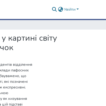
Увійти
у картині світу
ачок
дентів відділення
риклади пафосних
. Зауважено, що
і, які позначені
ж експресивні.
льною
су як хизування
 цій підставі