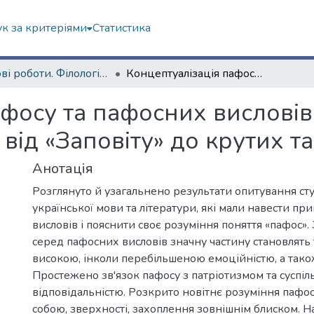
к за критеріями
Статистика
Наукові роботи. Філологічний факультет
Концептуалізація пафосу та пафосних висловів у картині світу студентів-філологів: від «Заповіту» до крутих тачок
фосу та пафосних висловів 
 від «Заповіту» до крутих т
Анотація
Розглянуто й узагальнено результати опитування сту
української мови та літератури, які мали навести п
висловів і пояснити своє розуміння поняття «пафос»
серед пафосних висловів значну частину становлять т
високою, інколи перебільшеною емоційністю, а тако
Простежено зв'язок пафосу з патріотизмом та суспі
відповідальністю. Розкрито новітнє розуміння пафо
собою, зверхності, захоплення зовнішнім блиском. На