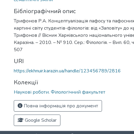
Бібліографічний опис
Трифонов Р.А. Концептуалізація пафосу та пафосних
картині світу студентів-філологів: від «Заповіту» до к
Трифонов // Вiсник Харкiвського нацiонального унiве
Каразiна. – 2010. – № 910. Сер.: Філологія. – Вип. 60, ча
507
URI
https://ekhnuir.karazin.ua/handle/123456789/2816
Колекції
Наукові роботи. Філологічний факультет
Повна інформація про документ
Google Scholar