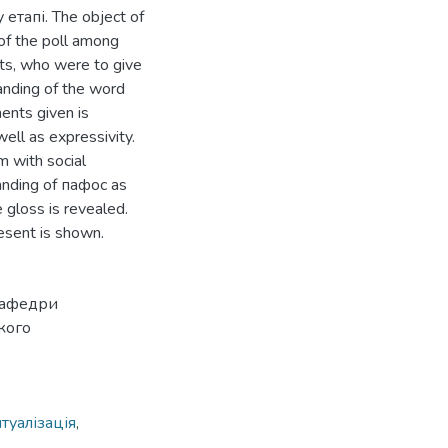
тапі. The object of
t of the poll among
ts, who were to give
anding of the word
ents given is
ll as expressivity.
m with social
tanding of пафос as
e gloss is revealed.
resent is shown.
 кафедри
кого
туалізація
,