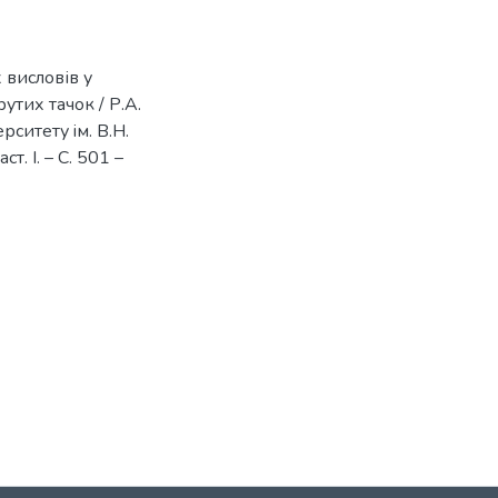
 висловів у
рутих тачок / Р.А.
рситету iм. В.Н.
ст. І. – С. 501 –