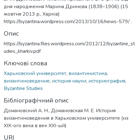
дня народження Марина Дринова (1838–1906) (15
жовтня 2013 р., Харків)
https://byzantina.wordpress.com/2013/10/16/news-579/ .
Опис
https://byzantina.files.wordpress.com/2012/12/byzantine_st
udies_kharkiv.pdf
Ключові слова
Харьковский университет
,
византинистика
,
византиноведение
,
история науки
,
историография
,
Byzantine Studies
Бібліографічний опис
Домановский А. Н., Домановская М. Е. История
византиноведения в Харьковском университете (из
ХІХ-ого века в век ХХІ-ый)
URI