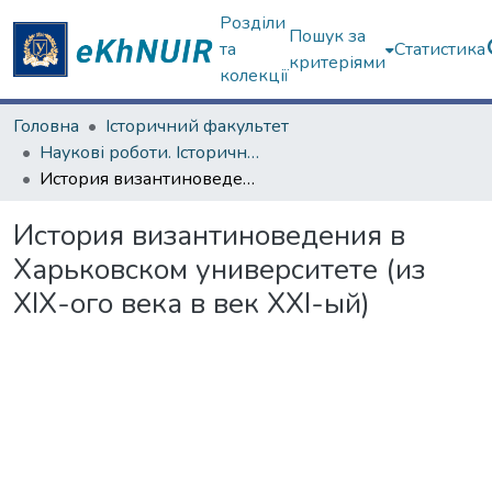
Розділи
Пошук за
та
Статистика
критеріями
колекції
Головна
Історичний факультет
Наукові роботи. Історичний факультет
История византиноведения в Харьковском университете (из ХІХ-ого века в век ХХІ-ый)
История византиноведения в
Харьковском университете (из
ХІХ-ого века в век ХХІ-ый)