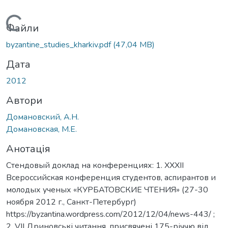
Вантажиться...
Файли
byzantine_studies_kharkiv.pdf
(47,04 MB)
Дата
2012
Автори
Домановский, А.Н.
Домановская, М.Е.
Анотація
Стендовый доклад на конференциях: 1. XXXII
Всероссийская конференция студентов, аспирантов и
молодых ученых «КУРБАТОВСКИЕ ЧТЕНИЯ» (27-30
ноября 2012 г., Санкт-Петербург)
https://byzantina.wordpress.com/2012/12/04/news-443/ ;
2. VII Дриновські читання, присвячені 175-річчю від