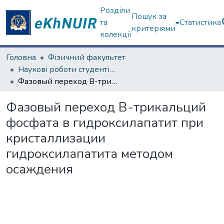
Розділи
Пошук за
та
Статистика
критеріями
колекції
Головна
Фізичний факультет
Наукові роботи студентів та аспірантів. Фізичний факультет
Фазовый переход В-трикальций фосфата в гидроксилапатит при кристаллизации гидроксилапатита методом осаждения
Фазовый переход В-трикальций
фосфата в гидроксилапатит при
кристаллизации
гидроксилапатита методом
осаждения