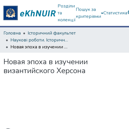
Розділи
Пошук за
та
Статистика
критеріями
колекції
Головна
Історичний факультет
Наукові роботи. Історичний факультет
Новая эпоха в изучении византийского Херсона
Новая эпоха в изучении
византийского Херсона
иться...