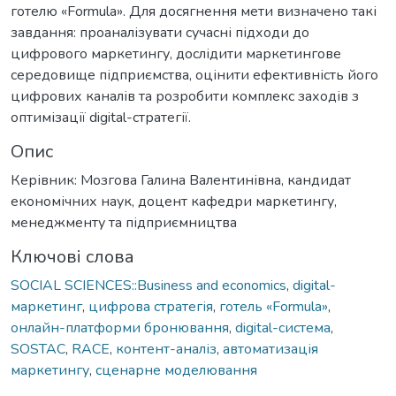
готелю «Formula». Для досягнення мети визначено такі
завдання: проаналізувати сучасні підходи до
цифрового маркетингу, дослідити маркетингове
середовище підприємства, оцінити ефективність його
цифрових каналів та розробити комплекс заходів з
оптимізації digital-стратегії.
Опис
Керівник: Мозгова Галина Валентинівна, кандидат
економічних наук, доцент кафедри маркетингу,
менеджменту та підприємництва
Ключові слова
SOCIAL SCIENCES::Business and economics
,
digital-
маркетинг
,
цифрова стратегія
,
готель «Formula»
,
онлайн-платформи бронювання
,
digital-система
,
SOSTAC
,
RACE
,
контент-аналіз
,
автоматизація
маркетингу
,
сценарне моделювання