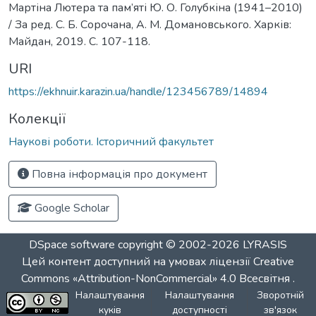
Мартіна Лютера та пам’яті Ю. О. Голубкіна (1941–2010)
/ За ред. С. Б. Сорочана, А. М. Домановського. Харків:
Майдан, 2019. С. 107-118.
URI
https://ekhnuir.karazin.ua/handle/123456789/14894
Колекції
Наукові роботи. Історичний факультет
Повна інформація про документ
Google Scholar
DSpace software
copyright © 2002-2026
LYRASIS
Цей контент доступний на умовах ліцензії
Creative
Commons «Attribution-NonCommercial» 4.0 Всесвітня
.
Налаштування
Налаштування
Зворотній
куків
доступності
зв'язок