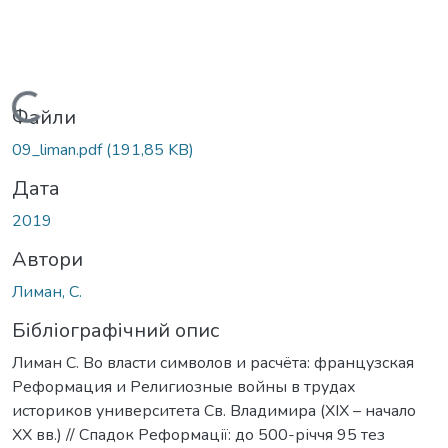
Вантажиться...
Файли
09_liman.pdf
(191,85 KB)
Дата
2019
Автори
Лиман, С.
Бібліографічний опис
Лиман С. Во власти символов и расчёта: французская
Реформация и Религиозные войны в трудах
историков университета Св. Владимира (XIX – начало
XX вв.) // Спадок Реформації: до 500-річчя 95 тез