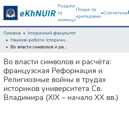
Розділи
Пошук за
та
Статистика
критеріями
колекції
Головна
Історичний факультет
Наукові роботи. Історичний факультет
Во власти символов и расчёта: французская Реформация и Религиозные войны в трудах историков университета Св. Владимира (XIX – начало XX вв.)
Во власти символов и расчёта:
французская Реформация и
Религиозные войны в трудах
историков университета Св.
Владимира (XIX – начало XX вв.)