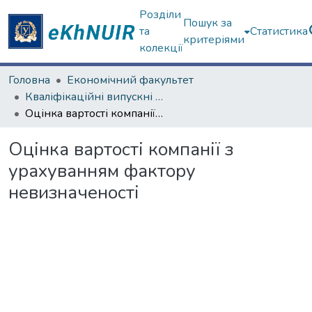
Розділи
Пошук за
та
Статистика
критеріями
колекції
Головна
Економічний факультет
Кваліфікаційні випускні роботи магістрів. Економічний факультет
Оцінка вартості компанії з урахуванням фактору невизначеності
Оцінка вартості компанії з
урахуванням фактору
невизначеності