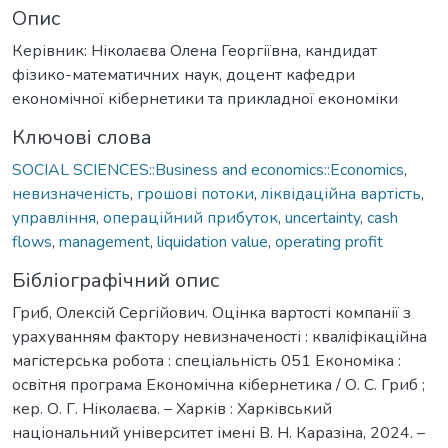
Опис
Керівник: Ніколаєва Олена Георгіївна, кандидат
фізико-математичних наук, доцент кафедри
економічної кібернетики та прикладної економіки
Ключові слова
SOCIAL SCIENCES::Business and economics::Economics
,
невизначеність
,
грошові потоки
,
ліквідаційна вартість
,
управління
,
операційний прибуток
,
uncertainty
,
cash
flows
,
management
,
liquidation value
,
operating profit
Бібліографічний опис
Гриб, Олексій Сергійович. Оцінка вартості компанії з
урахуванням фактору невизначеності : кваліфікаційна
магістерська робота : спеціальність 051 Економіка :
освітня програма Економічна кібернетика / О. С. Гриб ;
кер. О. Г. Ніколаєва. – Харків : Харківський
національний університет імені В. Н. Каразіна, 2024. –