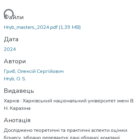
ься...
Файли
Hryb_masters_2024.pdf
(1,39 MB)
Дата
2024
Автори
Гриб, Олексій Сергійович
Hryb, O. S.
Видавець
Харків : Харківський національний університет імені В.
Н. Каразіна
Анотація
Досліджено теоретичні та практичні аспекти оцінки
бізнесу, зібрано релевантні дані обраної компанії,