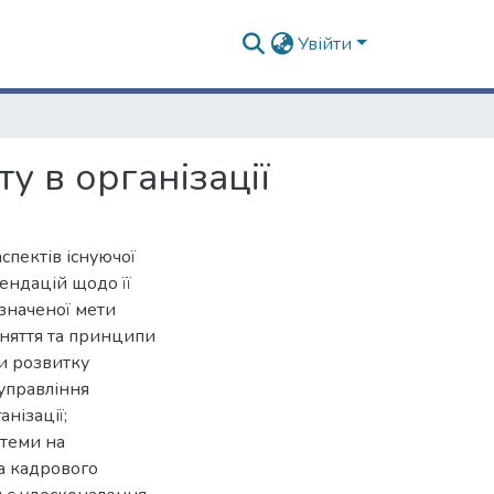
Увійти
 в організації
спектів існуючої
ендацій щодо її
значеної мети
оняття та принципи
и розвитку
управління
нізації;
стеми на
ма кадрового