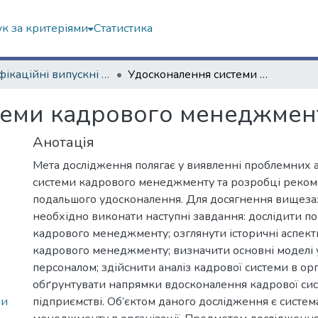
к за критеріями
Статистика
Кваліфікаційні випускні роботи бакалаврів. Економічний факультет
Удосконалення системи кадрового менеджменту в організації
еми кадрового менеджменту
Анотація
Мета дослідження полягає у виявленні проблемних а
системи кадрового менеджменту та розробці реком
подальшого удосконалення. Для досягнення вищеза
необхідно виконати наступні завдання: дослідити п
кадрового менеджменту; озглянути історичні аспект
кадрового менеджменту; визначити основні моделі 
персоналом; здійснити аналіз кадрової системи в орга
обґрунтувати напрямки вдосконалення кадрової си
ни
підприємстві. Об’єктом даного дослідження є систе