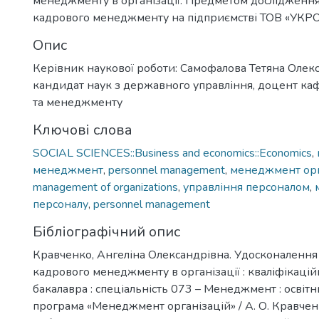
менеджменту в організації. Предметом дослідження
кадрового менеджменту на підприємстві ТОВ «УКРО
Опис
Керівник наукової роботи: Самофалова Тетяна Олекс
кандидат наук з державного управління, доцент к
та менеджменту
Ключові слова
SOCIAL SCIENCES::Business and economics::Economics
,
менеджмент
,
personnel management
,
менеджмент орг
management of organizations
,
управління персоналом
,
персоналу
,
personnel management
Бібліографічний опис
Кравченко, Ангеліна Олександрівна. Удосконалення
кадрового менеджменту в організації : кваліфікацій
бакалавра : спеціальність 073 – Менеджмент : освіт
програма «Менеджмент організацій» / А. О. Кравченко