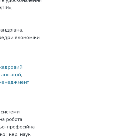
 є удосконалення
ЛІЯ».
андрівна,
афедри економіки
кадровий
анізацій
,
менеджмент
 системи
на робота
ньо-професійна
 ; кер. наук.