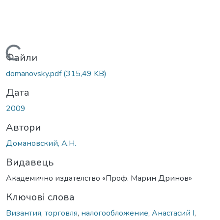
Вантажиться...
Файли
domanovsky.pdf
(315,49 KB)
Дата
2009
Автори
Домановский, А.Н.
Видавець
Академично издателство «Проф. Марин Дринов»
Ключові слова
Византия
,
торговля
,
налогообложение
,
Анастасий I
,