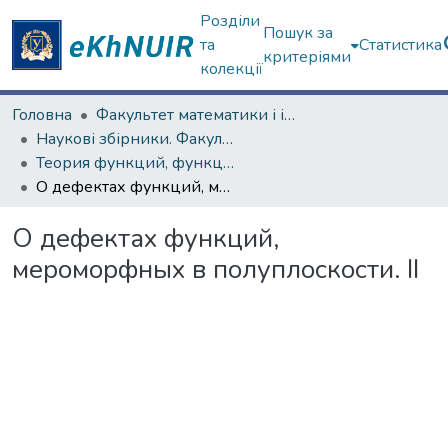
Розділи
Пошук за
та
Статистика
критеріями
колекції
Головна
Факультет математики і інформатики
Наукові збірники. Факультет математики і інформатики
Теория функций, функциональный анализ и их приложения (1965–1985 гг.)
О дефектах функций, мероморфных в полуплоскости. II
О дефектах функций,
мероморфных в полуплоскости. II