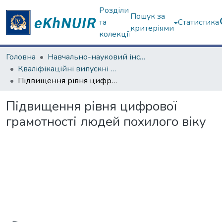
Розділи
Пошук за
та
Статистика
критеріями
колекції
Головна
Навчально-науковий інститут соціології та медіакомунікацій
Кваліфікаційні випускні роботи бакалаврів. Навчально-науковий інститут соціології та медіакомунікацій
Підвищення рівня цифрової грамотності людей похилого віку
Підвищення рівня цифрової
грамотності людей похилого віку
Вантажиться...