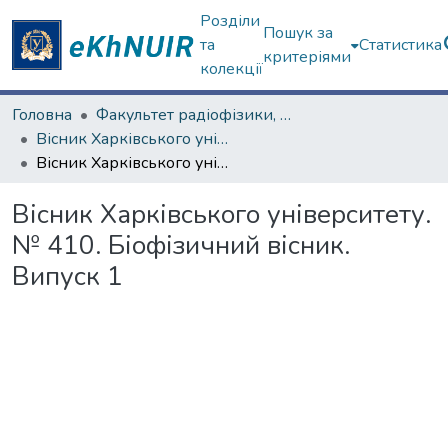
Розділи
Пошук за
та
Статистика
критеріями
колекції
Головна
Факультет радіофізики, біомедичної електроніки та комп’ютерних систем
Вісник Харківського університету. "Радіофізика і електроніка", "Біофізичний вісник"
Вісник Харківського університету. № 410. Біофізичний вісник. Випуск 1
Вісник Харківського університету.
№ 410. Біофізичний вісник.
Випуск 1