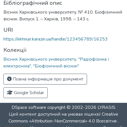
Бібліографічний опис
Вісник Харківського університету. № 410. Біофізичний
вісник. Випуск 1. – Харків, 1998. – 143 с.
URI
https://ekhnuir.karazin.ua/handle/123456789/16253
Колекції
Вісник Харківського університету. "Радіофізика і
електроніка", "Біофізичний вісник"
Повна інформація про документ
Google Scholar
DSpace software
copyright © 2002-2026
LYRASIS
Цей контент доступний на умовах ліцензії
Creative
Commons «Attribution-NonCommercial» 4.0 Всесвітня
.