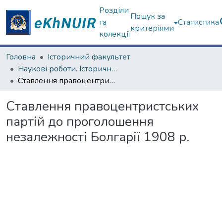
Розділи
Пошук за
та
Статистика
критеріями
колекції
Головна
Історичний факультет
Наукові роботи. Історичний факультет
Ставлення правоцентристських партій до проголошення незалежності Болгарії 1908 р.
Ставлення правоцентристських
партій до проголошення
незалежності Болгарії 1908 р.