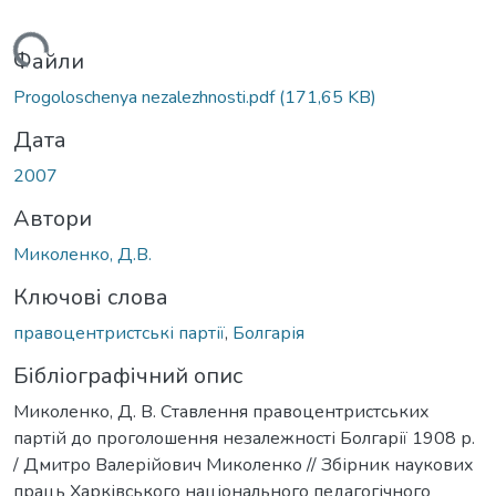
Вантажиться...
Файли
Progoloschenya nezalezhnosti.pdf
(171,65 KB)
Дата
2007
Автори
Миколенко, Д.В.
Ключові слова
правоцентристські партії
,
Болгарія
Бібліографічний опис
Миколенко, Д. В. Ставлення правоцентристських
партій до проголошення незалежності Болгарії 1908 р.
/ Дмитро Валерійович Миколенко // Збірник наукових
праць Харківського національного педагогічного