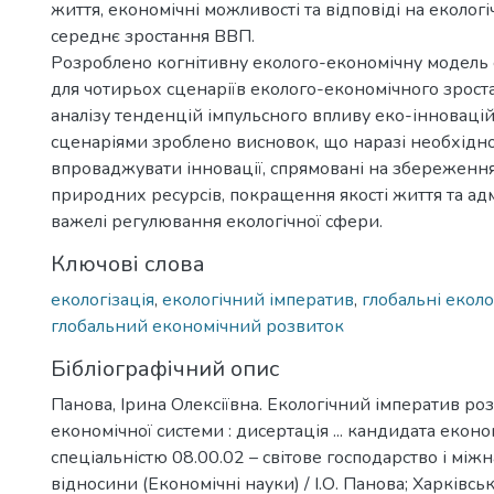
життя, економічні можливості та відповіді на екологі
середнє зростання ВВП.
Розроблено когнітивну еколого-економічну модель
для чотирьох сценаріїв еколого-економічного зроста
аналізу тенденцій імпульсного впливу еко-інноваці
сценаріями зроблено висновок, що наразі необхідн
впроваджувати інновації, спрямовані на збереження
природних ресурсів, покращення якості життя та адм
важелі регулювання екологічної сфери.
Ключові слова
екологізація
,
екологічний імператив
,
глобальні еколо
глобальний економічний розвиток
Бібліографічний опис
Панова, Ірина Олексіївна. Екологічний імператив ро
економічної системи : дисертація ... кандидата еконо
спеціальністю 08.00.02 – світове господарство і між
відносини (Економічні науки) / І.О. Панова; Харківс