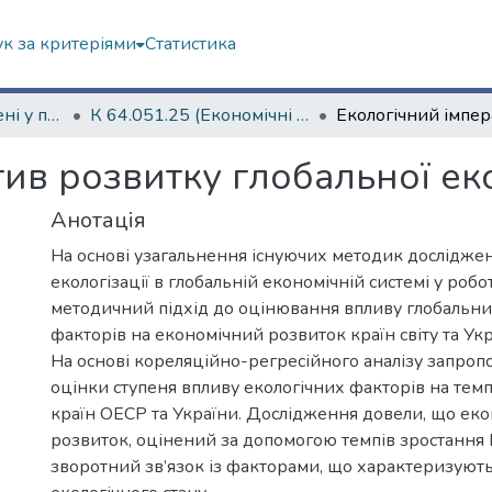
к за критеріями
Статистика
Дисертації захищені у постійних радах
К 64.051.25 (Економічні науки)
тив розвитку глобальної ек
Анотація
На основі узагальнення існуючих методик дослідже
екологізації в глобальній економічній системі у роб
методичний підхід до оцінювання впливу глобальни
факторів на економічний розвиток країн світу та Укр
На основі кореляційно-регресійного аналізу запро
оцінки ступеня впливу екологічних факторів на тем
країн ОЕСР та України. Дослідження довели, що ек
розвиток, оцінений за допомогою темпів зростання 
зворотний зв’язок із факторами, що характеризую