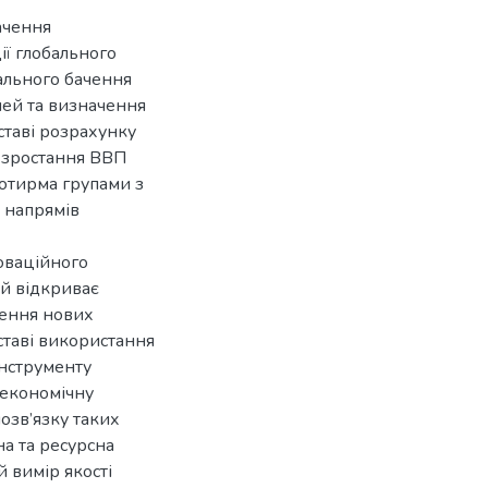
ачення
ії глобального
ального бачення
лей та визначення
ставі розрахунку
и зростання ВВП
чотирма групами з
 напрямів
оваційного
ий відкриває
рення нових
ставі використання
інструменту
-економічну
озв’язку таких
на та ресурсна
й вимір якості