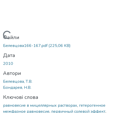
Вантажиться...
Файли
Белевцова166-167.pdf
(225,06 KB)
Дата
2010
Автори
Белевцова, Т.В.
Бондарев, Н.В.
Ключові слова
равновесие в мицеллярных растворах
,
гетерогенное
межфазное равновесие
,
первичный солевой эффект
,