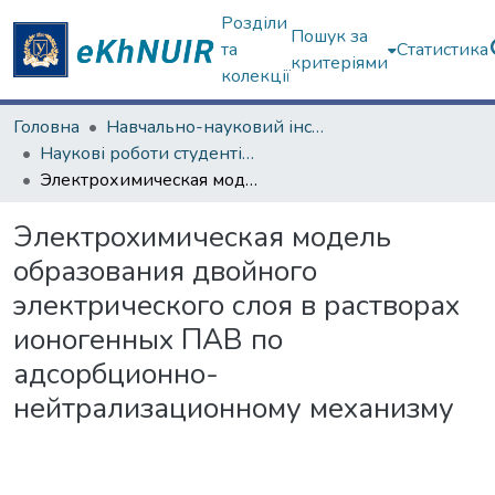
Розділи
Пошук за
та
Статистика
критеріями
колекції
Головна
Навчально-науковий інститут Хімії
Наукові роботи студентів та аспірантів. Навчально-науковий інститут Хімії
Электрохимическая модель образования двойного электрического слоя в растворах ионогенных ПАВ по адсорбционно-нейтрализационному механизму
Электрохимическая модель
образования двойного
электрического слоя в растворах
ионогенных ПАВ по
адсорбционно-
нейтрализационному механизму