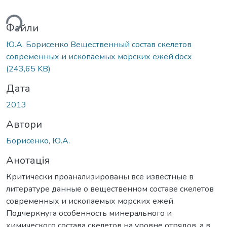
ься...
Файли
Ю.А. Борисенко Вещественный состав скелетов
современных и ископаемых морских ежей.docx
(243,65 KB)
Дата
2013
Автори
Борисенко, Ю.А.
Анотація
Критически проанализированы все известные в
литературе данные о вещественном составе скелетов
современных и ископаемых морских ежей.
Подчеркнута особенность минерального и
химического состава скелетов на уровне отрядов, а в