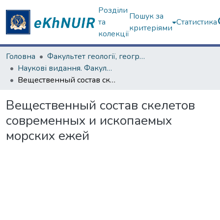
Розділи
Пошук за
та
Статистика
критеріями
колекції
Головна
Факультет геології, географіії, рекреації і туризму
Наукові видання. Факультет геології, географіії, рекреації і туризму
Вещественный состав скелетов современных и ископаемых морских ежей
Вещественный состав скелетов
современных и ископаемых
морских ежей