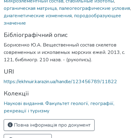
микроэлементный состав
,
стабильные изотопы
,
органическая матрица
,
палеогеографические условия
,
диагенетические изменения
,
породообразующее
значение
Бібліографічний опис
Борисенко Ю.А. Вещественный состав скелетов
современных и ископаемых морских ежей. 2013, с.
121, библиогр. 210 назв. - (рукопись).
URI
https://ekhnuir.karazin.ua/handle/123456789/11822
Колекції
Наукові видання. Факультет геології, географіії,
рекреації і туризму
Повна інформація про документ