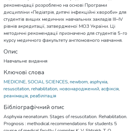
рекомендації розроблено на основі Програми
дисципліни «Педіатрія, дитячі інфекційні хвороби» для
студентів вищих медичних навчальних закладів III–IV
рівнів акредитації, затвердженої МОЗ України. Ці
методичні рекомендації призначено для студентів 5-го
курсу медичного факультету англомовного навчання.
Опис
Навчальне видання
Ключові слова
MEDICINE
,
SOCIAL SCIENCES
,
newborn
,
asphyxia
,
resuscitation
,
rehabilitation
,
новонароджений
,
асфіксія
,
реанімація
,
реабілітація
Бібліографічний опис
Asphyxia neonatorum. Stages of resuscitation. Rehabilitation.
Prognosis : methodical recommendations for students 5
course of medical faculty / compiler K. V. Shtrakh, T. O.