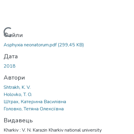
Вантажиться...
Файли
Asphyxia neonatorum.pdf
(299,45 KB)
Дата
2018
Автори
Shtrakh, K. V.
Holovko, T. O.
Штрах, Катерина Василівна
Головко, Тетяна Олексіївна
Видавець
Kharkiv : V. N. Karazin Kharkiv national university