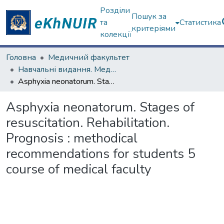
Розділи
Пошук за
та
Статистика
критеріями
колекції
Головна
Медичний факультет
Навчальні видання. Медичний факультет
Asphyxia neonatorum. Stages of resuscitation. Rehabilitation. Prognosis : methodical recommendations for students 5 course of medical faculty
Asphyxia neonatorum. Stages of
resuscitation. Rehabilitation.
Prognosis : methodical
recommendations for students 5
course of medical faculty