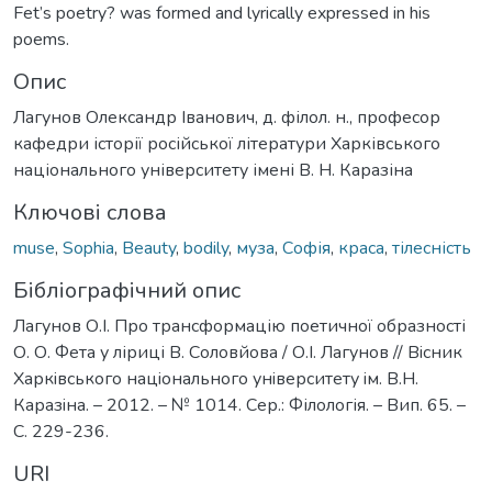
Fet’s poetry? was formed and lyrically expressed in his
poems.
Опис
Лагунов Олександр Іванович, д. філол. н., професор
кафедри історії російської літератури Харківського
національного університету імені В. Н. Каразіна
Ключові слова
muse
,
Sophia
,
Beauty
,
bodily
,
муза
,
Софія
,
краса
,
тілесність
Бібліографічний опис
Лагунов О.І. Про трансформацію поетичної образності
О. О. Фета у ліриці В. Соловйова / О.І. Лагунов // Вiсник
Харкiвського нацiонального унiверситету iм. В.Н.
Каразiна. – 2012. – № 1014. Сер.: Філологія. – Вип. 65. –
С. 229-236.
URI