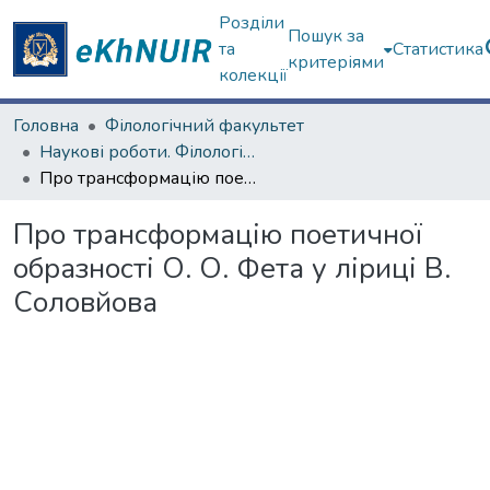
Розділи
Пошук за
та
Статистика
критеріями
колекції
Головна
Філологічний факультет
Наукові роботи. Філологічний факультет
Про трансформацію поетичної образності О. О. Фета у ліриці В. Соловйова
Про трансформацію поетичної
образності О. О. Фета у ліриці В.
Соловйова