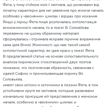
Фета, у тому стійком колі її мотивів, що розвивали від
початку характерні для неї уявлення про жіноче начало,
особливо у «весняних» циклах і віршах про кохання.
Якщо у ліриці Фета лише розпочалась онтологізація
вічножіночного начала, то в поезії В. Соловйова
переважно на цьому образному матеріалі
сформувалась і отримала яскраве ліричне вираження
сама ідея Вічної Жіночності, що має такий самий
онтологічний характер, як ідея краси у поезії Фета.
В предлагаемой статье на основе сопоставительного
анализа лирических стихотворений двух поэтов
показано, что поэтическая образность, связанная с
идеей Софии, и пронизывающая лирику Вл.
Соловьева,
имеет свои истоки и источники в поэзии Фета, в том
устойчивом круге ее мотивов, которые развивали
изначально присущие ей представления о женском
начале, особенно в «весенних» циклах и