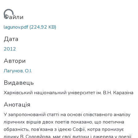
ться...
Файли
lagunov.pdf
(224,92 KB)
Дата
2012
Автори
Лагунов, О.І.
Видавець
Харкiвський нацiональний унiверситет iм. В.Н. Каразiна
Анотація
У запропонованій статті на основі співставного аналізу
ліричних віршів двох поетів показано, що поетична
образність, пов’язана з ідеєю Софії, котра пронизує
лірику В. Соловйова, має свої витоки і джерела у поезії