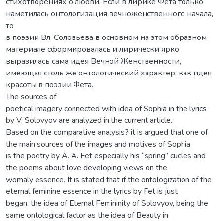
стихотворениях о любви. Если в лирике Фета только
наметилась онтологизация вечноженственного начала,
то
в поэзии Вл. Соловьева в основном на этом образном
материале сформировалась и лирически ярко
выразилась сама идея Вечной Женственности,
имеющая столь же онтологический характер, как идея
красоты в поэзии Фета.
The sources of
poetical imagery connected with idea of Sophia in the lyrics
by V. Solovyov are analyzed in the current article.
Based on the comparative analysis? it is argued that one of
the main sources of the images and motives of Sophia
is the poetry by A. A. Fet especially his “spring” cucles and
the poems about love developing views on the
womaly essence. It is stated that if the ontologization of the
eternal feminine essence in the lyrics by Fet is just
began, the idea of Eternal Femininity of Solovyov, being the
same ontological factor as the idea of Beauty in