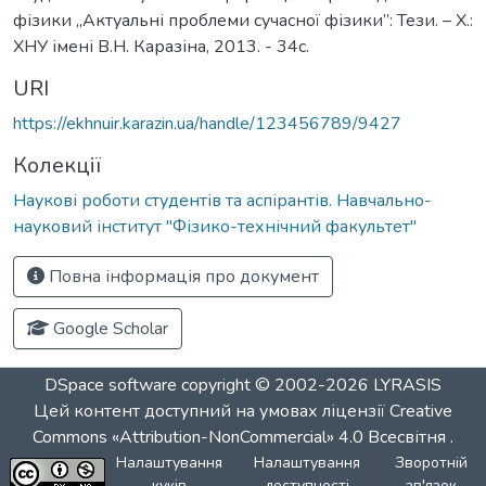
фізики „Актуальні проблеми сучасної фізики”: Тези. – Х.:
ХНУ імені В.Н. Каразіна, 2013. - 34с.
URI
https://ekhnuir.karazin.ua/handle/123456789/9427
Колекції
Наукові роботи студентів та аспірантів. Навчально-
науковий інститут "Фізико-технічний факультет"
Повна інформація про документ
Google Scholar
DSpace software
copyright © 2002-2026
LYRASIS
Цей контент доступний на умовах ліцензії
Creative
Commons «Attribution-NonCommercial» 4.0 Всесвітня
.
Налаштування
Налаштування
Зворотній
куків
доступності
зв'язок