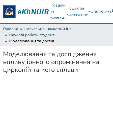
Розділи
Пошук за
та
Статистика
критеріями
колекції
Головна
Навчально-науковий інститут "Фізико-технічний факультет"
Наукові роботи студентів та аспірантів. Навчально-науковий інститут "Фізико-технічний факультет"
Моделювання та дослідження впливу іонного опромінення на цирконій та його сплави
Моделювання та дослідження
впливу іонного опромінення на
цирконій та його сплави