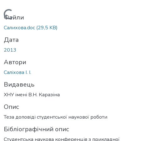
Вантажиться...
Файли
Салихова.doc
(29,5 KB)
Дата
2013
Автори
Саліхова І. І.
Видавець
ХНУ імені В.Н. Каразіна
Опис
Теза доповіді студентської наукової роботи
Бібліографічний опис
Студентська наукова конференція з прикладної