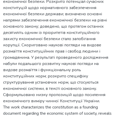
економічної безпеки. Розкрито потенціал сучасних
конституцій щодо нормативного забезпечення
економічної безпеки держави; визначено основні
напрями забезпечення економічної безпеки на рівні
основного закону; доведено, що протягом останніх
десятиліть одним із пріоритетів конституційного
захисту економічної безпеки стало запобігання
корупції. Скориговано наукові погляди на видове
розмаїття конституційних прав і свобод людини і
громадянина. У результаті проведеного дослідження
набули подальшого розвитку наукові погляди на
видове розмаїття і функціональну роль
конституційних норм; розкрито специфіку
структурування установчих норм, що стосуються
економічної системи, в тексті основного закону.
Сформульовано низку пропозицій щодо посилення
економічного виміру чинної Конституції України.
The work characterizes the constitution as a founding
document regarding the economic system of society, reveals