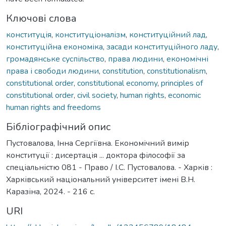
Ключові слова
конституція
,
конституціоналізм
,
конституційний лад
,
конституційна економіка
,
засади конституційного ладу
,
громадянське суспільство
,
права людини
,
економічні
права і свободи людини
,
constitution
,
constitutionalism
,
constitutional order
,
constitutional economy
,
principles of
constitutional order
,
civil society
,
human rights
,
economic
human rights and freedoms
Бібліографічний опис
Пустовалова, Інна Сергіївна. Економічний вимір
конституції : дисертація ... доктора філософії за
спеціальністю 081 - Право / І.С. Пустовалова. - Харків :
Харківський національний університет імені В.Н.
Каразіна, 2024. - 216 с.
URI