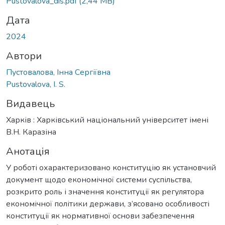
Pustovalova_dis.pdf
(2,44 MB)
Дата
2024
Автори
Пустовалова, Інна Сергіївна
Pustovalova, I. S.
Видавець
Харків : Харківський національний університет імені
В.Н. Каразіна
Анотація
У роботі охарактеризовано конституцію як установчий
документ щодо економічної системи суспільства,
розкрито роль і значення конституції як регулятора
економічної політики держави, з’ясовано особливості
конституції як нормативної основи забезпечення