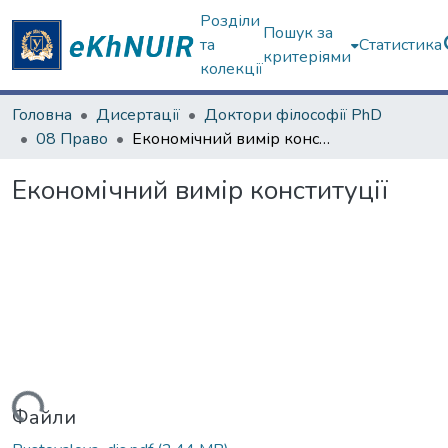
Розділи
Пошук за
та
Статистика
критеріями
колекції
Головна
Дисертації
Доктори філософії PhD
08 Право
Економічний вимір конституції
Економічний вимір конституції
ться...
Файли